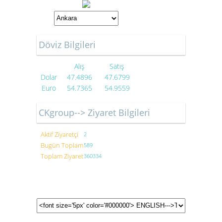
Döviz Bilgileri
Alış
Satış
Dolar
47.4896
47.6799
Euro
54.7365
54.9559
CKgroup--> Ziyaret Bilgileri
Aktif Ziyaretçi
2
Bugün Toplam
589
Toplam Ziyaret
360334