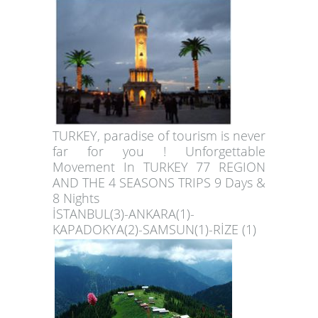
TURKEY, paradise of tourism is never
far for you ! Unforgettable
Movement In TURKEY 77 REGION
AND THE 4 SEASONS TRIPS 9 Days &
8 Nights
İSTANBUL(3)-ANKARA(1)-
KAPADOKYA(2)-SAMSUN(1)-RİZE (1)