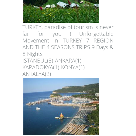
TURKEY, paradise of tourism is never
far for you ! Unforgettable
Movement In TURKEY 7 REGION
AND THE 4 SEASONS TRIPS 9 Days &
8 Nights
İSTANBUL(3)-ANKARA(1)-
KAPADOKYA(1)-KONYA(1)-
ANTALYA(2)