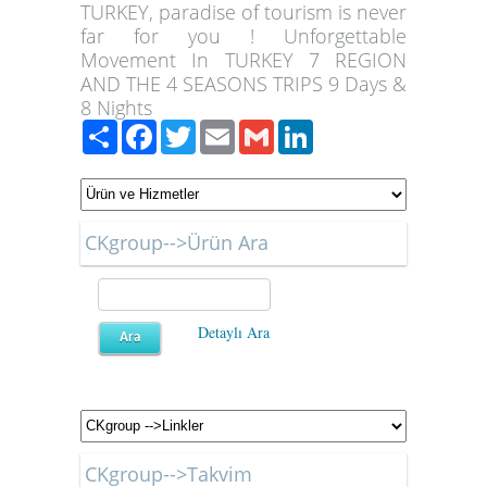
TURKEY, paradise of tourism is never
far for you ! Unforgettable
Movement In TURKEY 7 REGION
AND THE 4 SEASONS TRIPS 9 Days &
8 N
ights
Paylaş
Facebook
Twitter
Email
Gmail
LinkedIn
CKgroup-->Ürün Ara
Detaylı Ara
CKgroup-->Takvim