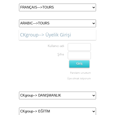
CKgroup--> Üyelik Girişi
Kullanıcı adı
Şifre
Parolamı unuttum
Üye olmak istiyorum