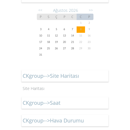
Ağustos 2026
<<
>>
P
S
Ç
P
C
C
P
1
2
3
4
5
6
7
8
9
10
11
12
13
14
15
16
17
18
19
20
21
22
23
24
25
26
27
28
29
30
31
CKgroup-->Site Haritası
Site Haritası
CKgroup-->Saat
CKgroup-->Hava Durumu