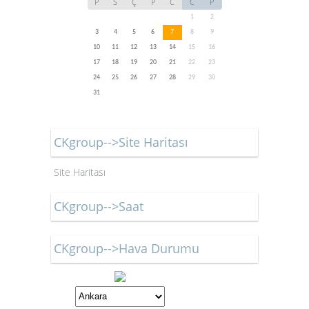
P
S
Ç
P
C
C
P
1
2
3
4
5
6
7
8
9
10
11
12
13
14
15
16
17
18
19
20
21
22
23
24
25
26
27
28
29
30
31
CKgroup-->Site Haritası
Site Haritası
CKgroup-->Saat
CKgroup-->Hava Durumu