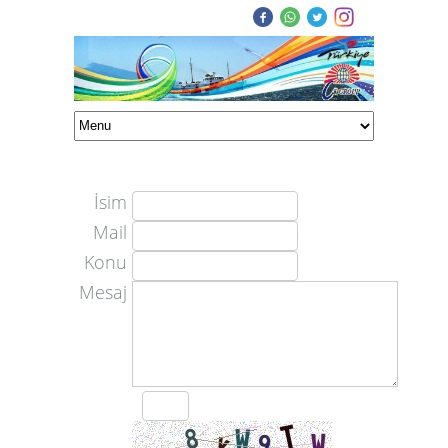
İsim
Mail
Konu
Mesaj