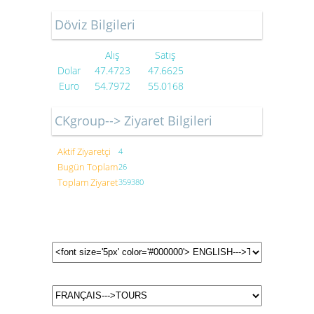
Döviz Bilgileri
Alış
Satış
Dolar
47.4723
47.6625
Euro
54.7972
55.0168
CKgroup--> Ziyaret Bilgileri
Aktif Ziyaretçi
4
Bugün Toplam
26
Toplam Ziyaret
359380