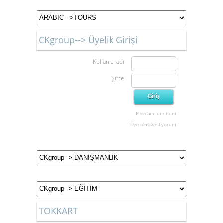
CKgroup--> Üyelik Girişi
Kullanıcı adı
Şifre
Parolamı unuttum
Üye olmak istiyorum
TOKKART